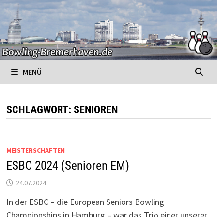
Zurück
zum
Inhalt
MENÜ
SCHLAGWORT:
SENIOREN
MEISTERSCHAFTEN
ESBC 2024 (Senioren EM)
24.07.2024
In der ESBC – die European Seniors Bowling
Championships in Hamburg – war das Trio einer unserer