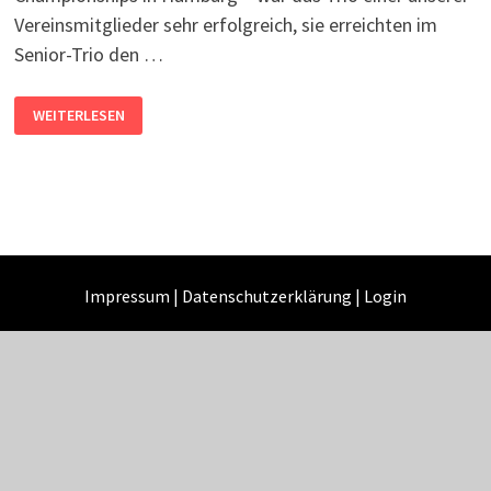
Vereinsmitglieder sehr erfolgreich, sie erreichten im
Senior-Trio den …
ESBC
WEITERLESEN
2024
(SENIOREN
EM)
Impressum
|
Datenschutzerklärung
|
Login