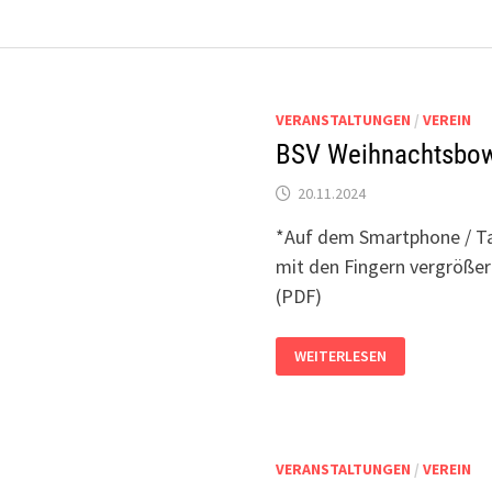
VERANSTALTUNGEN
/
VEREIN
BSV Weihnachtsbow
20.11.2024
*Auf dem Smartphone / Tab
mit den Fingern vergröße
(PDF)
BSV
WEITERLESEN
WEIHNACHTSBOWLING
2024
VERANSTALTUNGEN
/
VEREIN