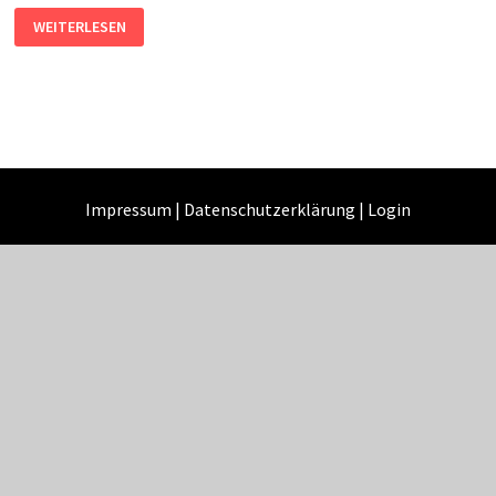
EINLADUNG
WEITERLESEN
WEIHNACHTSFEIER
2025
Impressum
|
Datenschutzerklärung
|
Login