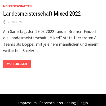
MEISTERSCHAFTEN
Landesmeisterschaft Mixed 2022
20.03.2022
Am Samstag, den 19.03.2022 fand in Bremen-Findorff
die Landesmeisterschaft „Mixed“ statt. Hier traten 8
Teams als Doppel, mit je einem männlichen und einem
weiblichen Spieler …
LANDESMEISTERSCHAFT
WEITERLESEN
MIXED
2022
Impressum
|
Datenschutzerklärung
|
Login