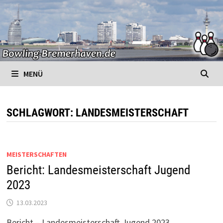
Zurück
zum
Inhalt
MENÜ
SCHLAGWORT:
LANDESMEISTERSCHAFT
MEISTERSCHAFTEN
Bericht: Landesmeisterschaft Jugend
2023
13.03.2023
Bericht – Landesmeisterschaft Jugend 2023