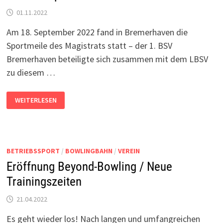
01.11.2022
Am 18. September 2022 fand in Bremerhaven die
Sportmeile des Magistrats statt – der 1. BSV
Bremerhaven beteiligte sich zusammen mit dem LBSV
zu diesem …
BERICHT:
WEITERLESEN
SPORTMEILE
2022
BETRIEBSSPORT
/
BOWLINGBAHN
/
VEREIN
Eröffnung Beyond-Bowling / Neue
Trainingszeiten
21.04.2022
Es geht wieder los! Nach langen und umfangreichen